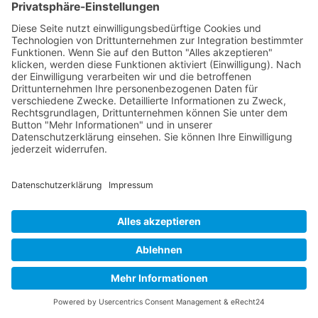
Als Bosch E-Bike Service-Center sind wir Dein
Ansprechspartner, wenn es um Serivce und Reparaturen
an Bosch E-Bike-Antriebe geht.
Wir haben viel Know-How und langjährige Erfahrung
mit den Bosch Antrieben- und schulen uns regelmässig.
Ebenfalls haben wir einen direkten Draht in die Bosch-
Service-Zentrale.
Möchtest du dein E-Bike auf die aktuellste Bosch-
Software-Version updaten lassen oder wissen wie viel
Kapazität dein Akku noch hat. Komm vorbei.