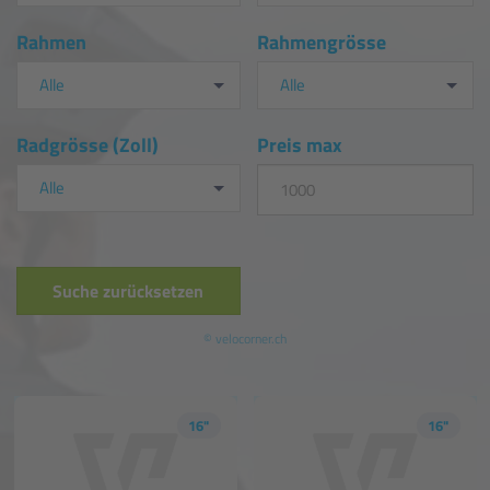
Rahmen
Rahmengrösse
Alle
Alle
Radgrösse (Zoll)
Preis max
Alle
Suche zurücksetzen
© velocorner.ch
16"
16"