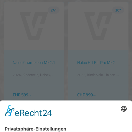
24"
20"
Naloo Chameleon Mk2.1
Naloo Hill Bill Pro Mk2
2024
Kindervelo
Unisex
Grün
2022
Kindervelo
Unisex
Petrol
CHF 599.-
CHF 999.-
20"
20"