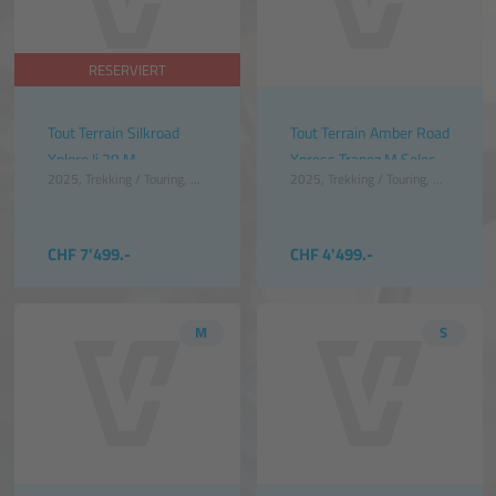
RESERVIERT
Tout Terrain Silkroad
Tout Terrain Amber Road
Xplore Ii 29 M
Xpress Trapez M Select
2025
Trekking / Touring
Unisex
Grün
2025
Trekking / Touring
Unisex
Sc
Anniv.edition British
3.1 Schwarz Glnzend
Racing Green Metallic
Glnzend
CHF 7'499.-
CHF 4'499.-
M
S