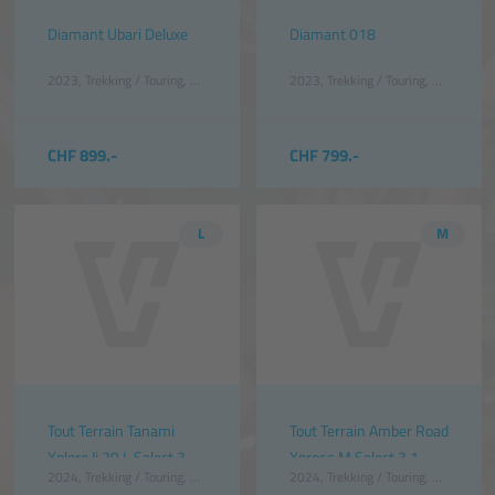
Diamant Ubari Deluxe
Diamant 018
2023
Trekking / Touring
Damen
Schwarz
2023
Trekking / Touring
Unisex
Gra
CHF 899.-
CHF 799.-
L
M
Tout Terrain Tanami
Tout Terrain Amber Road
Xplore Ii 29 L Select 3.1
Xpress M Select 3.1
2024
Trekking / Touring
Unisex
Blau
2024
Trekking / Touring
Unisex
Sc
Deep Ocean Blue
Schwarz Glnzend